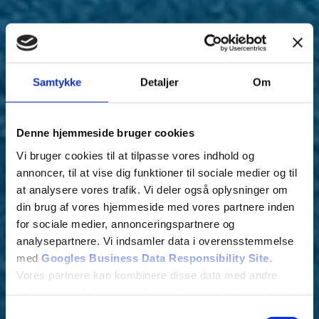
Samtykke
Detaljer
Om
Denne hjemmeside bruger cookies
Vi bruger cookies til at tilpasse vores indhold og
annoncer, til at vise dig funktioner til sociale medier og til
at analysere vores trafik. Vi deler også oplysninger om
din brug af vores hjemmeside med vores partnere inden
for sociale medier, annonceringspartnere og
A.T.
analysepartnere. Vi indsamler data i overensstemmelse
med
Googles Business Data Responsibility Site
.
Malerservice
Vores partnere kan kombinere disse data med andre
oplysninger, du har givet dem, eller som de har indsamlet
fra din brug af deres tjenester.
Samtykkevalg