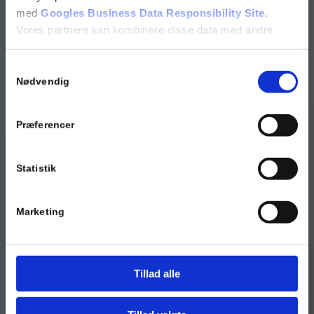
med
Googles Business Data Responsibility Site
.
Vores partnere kan kombinere disse data med andre
oplysninger, du har givet dem, eller som de har indsamlet
fra din brug af deres tjenester.
Samtykkevalg
Nødvendig
Se Cookie & Privatlivspolitik
her
Præferencer
Statistik
Marketing
Tillad alle