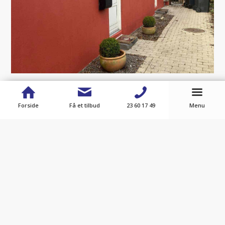
Forside
Få et tilbud
23 60 17 49
Menu
Vores kunder
anbefaler os
Kundetilfredshed er et mål, som vi altid sætter i top.
Derfor går vi aldrig på kompromis med kvaliteten af
arbejdet – ej heller serviceniveauet.